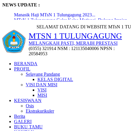
NEWS UPDATE :
Manasik Haji MTsN 1 Tulungagung 2023...
MTsN 1 Tulungagung Gelar Kelas Motivasi, Dukung Impian
dan P...
SELAMAT DATANG DI WEBSITE MTsN 1 TULUNGAGUNG |
Pembukaan Lomba Lukis Digital oleh Kepala Kantor
MTSN 1 TULUNGAGUNG
Kementerian...
Penyerahan 72 Penghargaan Kejuaraan Tingkat Kabupaten,
MELANGKAH PASTI, MERAIH PRESTASI
Provi...
(0355) 321914 NSM : 121135040006 NPSN :
Penyerahan Puluhan Trofi Kejuaraan Class Meeting
20584953
Osatusaka...
Workshop Penyusunan Media Ajar Berbasis Digital...
BERANDA
MTsN 1 Tulungagung Raih Penghargaan MURI dari
PROFIL
Gerakan Lieras...
Selayang Pandang
Pisah Sambut Kepala Madrasah dan KTU MTsN 1
KELAS DIGITAL
Tulungagung...
VISI DAN MISI
Pemberangkatan Jemaah Haji Pegawai Madrasah Terpadu...
VISI
Upacara Bersama Peringatan Hari Lahir Pancasila:
MISI
Meningkatka...
KESISWAAN
Osis
Ekstrakurikuler
Berita
GALERI
BUKU TAMU