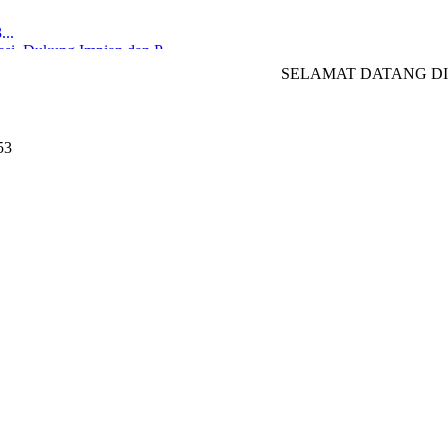
..
i, Dukung Impian dan P...
ala Kantor Kementerian...
SELAMAT DATANG DI WEBSITE MTsN 1 TULUNG
ngkat Kabupaten, Provi...
s Meeting Osatusaka...
 Digital...
URI dari Gerakan Lieras...
53
 MTsN 1 Tulungagung...
drasah Terpadu...
ancasila: Meningkatka...