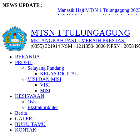
NEWS UPDATE :
Manasik Haji MTsN 1 Tulungagung 2023.
MTsN 1 Tulungagung Gelar Kelas Motivas
Pembukaan Lomba Lukis Digital oleh Kep
Penyerahan 72 Penghargaan Kejuaraan Ti
MTSN 1 TULUNGAGUNG
Penyerahan Puluhan Trofi Kejuaraan Clas
Workshop Penyusunan Media Ajar Berbasis
MELANGKAH PASTI, MERAIH PRESTASI
MTsN 1 Tulungagung Raih Penghargaan M
(0355) 321914 NSM : 121135040006 NPSN : 205849
Pisah Sambut Kepala Madrasah dan KTU
Pemberangkatan Jemaah Haji Pegawai Ma
BERANDA
Upacara Bersama Peringatan Hari Lahir P
PROFIL
Selayang Pandang
KELAS DIGITAL
VISI DAN MISI
VISI
MISI
KESISWAAN
Osis
Ekstrakurikuler
Berita
GALERI
BUKU TAMU
KONTAK