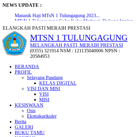
NEWS UPDATE :
Manasik Haji MTsN 1 Tulungagung 2023...
MTsN 1 Tulungagung Gelar Kelas Motivasi, Dukung Impian
dan P...
ASTI MERAIH PRESTASI
Pembukaan Lomba Lukis Digital oleh Kepala Kantor
MTSN 1 TULUNGAGUNG
Kementerian...
Penyerahan 72 Penghargaan Kejuaraan Tingkat Kabupaten,
MELANGKAH PASTI, MERAIH PRESTASI
Provi...
(0355) 321914 NSM : 121135040006 NPSN :
Penyerahan Puluhan Trofi Kejuaraan Class Meeting
20584953
Osatusaka...
Workshop Penyusunan Media Ajar Berbasis Digital...
BERANDA
MTsN 1 Tulungagung Raih Penghargaan MURI dari
PROFIL
Gerakan Lieras...
Selayang Pandang
Pisah Sambut Kepala Madrasah dan KTU MTsN 1
KELAS DIGITAL
Tulungagung...
VISI DAN MISI
Pemberangkatan Jemaah Haji Pegawai Madrasah Terpadu...
VISI
Upacara Bersama Peringatan Hari Lahir Pancasila:
MISI
Meningkatka...
KESISWAAN
Osis
Ekstrakurikuler
Berita
GALERI
BUKU TAMU