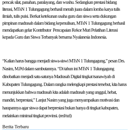
pencak silat, panahan, paralayang, dan wushu. Sedangkan prestasi bidang
literasi, MTsN 1 Tulungagung berhasil meraih juara dalam lomba karya tulis
ilmiah, tulis puisi. Berkat ketekunan usaha guru dan siswa serta dukungan
pimpinan madrasah dalam bidang kepenulisan, MTsN 1 Tulungagung berhasil
mendapatkan gelar Kontributor Pencapaian Rekor Muri Pelatihan Literasi
kepada Guru dan Siswa Terbanyak bersama Nyalanesia Indonesia.
“Kalian harus bangga menjadi siswa-siswi MTsN 1 Tulungagung,” pesan Drs.
Nasim, M.Pd dalam sambutannya. “Di tahun ini MTsN 1 Tulungagung
dinobatkan menjadi satu-satunya Madrasah Digital tingkat tsanawiyah di
Kabupaten Tulungagung. Dalam rangka melengkapi prestasi tersebut, kita harus
menunjukkan bahwa madrasah kita adalah madrasah yang unggul, hebat,
mandiri, berprestasi,” Lanjut Nasim yang juga menyampaikan motivasi dan
harapannya agar siswa dapat berprestasi bukan hanya di tingkat kabupaten,
melainkan minimal tingkat provinsi. (red/nzl)
Berita Terbaru