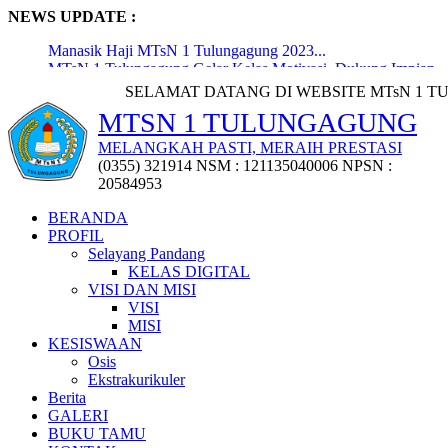
NEWS UPDATE :
Manasik Haji MTsN 1 Tulungagung 2023...
MTsN 1 Tulungagung Gelar Kelas Motivasi, Dukung Impian
dan P...
SELAMAT DATANG DI WEBSITE MTsN 1 TULUNGAGUNG |
Pembukaan Lomba Lukis Digital oleh Kepala Kantor
MTSN 1 TULUNGAGUNG
Kementerian...
Penyerahan 72 Penghargaan Kejuaraan Tingkat Kabupaten,
MELANGKAH PASTI, MERAIH PRESTASI
Provi...
(0355) 321914 NSM : 121135040006 NPSN :
Penyerahan Puluhan Trofi Kejuaraan Class Meeting
20584953
Osatusaka...
Workshop Penyusunan Media Ajar Berbasis Digital...
BERANDA
MTsN 1 Tulungagung Raih Penghargaan MURI dari
PROFIL
Gerakan Lieras...
Selayang Pandang
Pisah Sambut Kepala Madrasah dan KTU MTsN 1
KELAS DIGITAL
Tulungagung...
VISI DAN MISI
Pemberangkatan Jemaah Haji Pegawai Madrasah Terpadu...
VISI
Upacara Bersama Peringatan Hari Lahir Pancasila:
MISI
Meningkatka...
KESISWAAN
Osis
Ekstrakurikuler
Berita
GALERI
BUKU TAMU