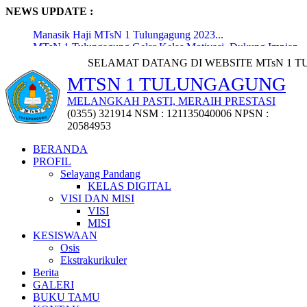
NEWS UPDATE :
Manasik Haji MTsN 1 Tulungagung 2023...
MTsN 1 Tulungagung Gelar Kelas Motivasi, Dukung Impian
dan P...
SELAMAT DATANG DI WEBSITE MTsN 1 TULUNGAGUNG |
Pembukaan Lomba Lukis Digital oleh Kepala Kantor
MTSN 1 TULUNGAGUNG
Kementerian...
Penyerahan 72 Penghargaan Kejuaraan Tingkat Kabupaten,
MELANGKAH PASTI, MERAIH PRESTASI
Provi...
(0355) 321914 NSM : 121135040006 NPSN :
Penyerahan Puluhan Trofi Kejuaraan Class Meeting
20584953
Osatusaka...
Workshop Penyusunan Media Ajar Berbasis Digital...
BERANDA
MTsN 1 Tulungagung Raih Penghargaan MURI dari
PROFIL
Gerakan Lieras...
Selayang Pandang
Pisah Sambut Kepala Madrasah dan KTU MTsN 1
KELAS DIGITAL
Tulungagung...
VISI DAN MISI
Pemberangkatan Jemaah Haji Pegawai Madrasah Terpadu...
VISI
Upacara Bersama Peringatan Hari Lahir Pancasila:
MISI
Meningkatka...
KESISWAAN
Osis
Ekstrakurikuler
Berita
GALERI
BUKU TAMU