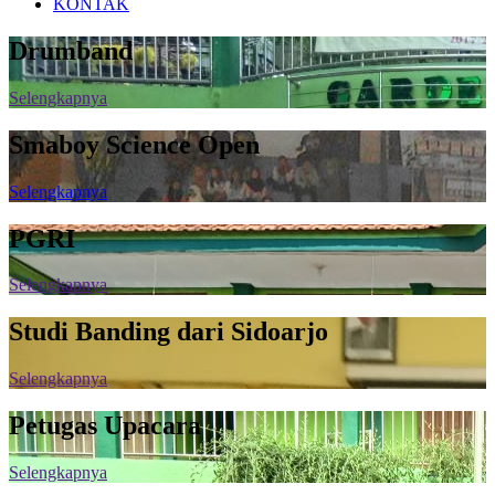
KONTAK
Drumband
Selengkapnya
Smaboy Science Open
Selengkapnya
PGRI
Selengkapnya
Studi Banding dari Sidoarjo
Selengkapnya
Petugas Upacara
Selengkapnya