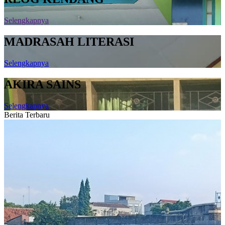
Selengkapnya
MADRASAH LITERASI
Selengkapnya
AKIRA SAINS
Selengkapnya
Berita Terbaru