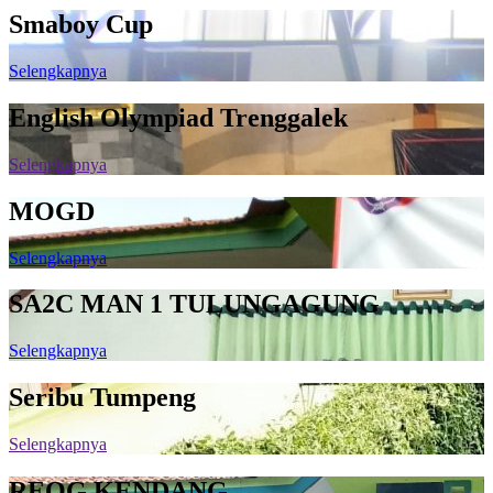
Smaboy Cup
Selengkapnya
English Olympiad Trenggalek
Selengkapnya
MOGD
Selengkapnya
SA2C MAN 1 TULUNGAGUNG
Selengkapnya
Seribu Tumpeng
Selengkapnya
REOG KENDANG