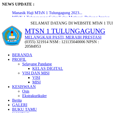
NEWS UPDATE :
Manasik Haji MTsN 1 Tulungagung 2023...
MTsN 1 Tulungagung Gelar Kelas Motivasi, Dukung Impian
dan P...
SELAMAT DATANG DI WEBSITE MTsN 1 TULUNGAGUNG |
Pembukaan Lomba Lukis Digital oleh Kepala Kantor
MTSN 1 TULUNGAGUNG
Kementerian...
Penyerahan 72 Penghargaan Kejuaraan Tingkat Kabupaten,
MELANGKAH PASTI, MERAIH PRESTASI
Provi...
(0355) 321914 NSM : 121135040006 NPSN :
Penyerahan Puluhan Trofi Kejuaraan Class Meeting
20584953
Osatusaka...
Workshop Penyusunan Media Ajar Berbasis Digital...
BERANDA
MTsN 1 Tulungagung Raih Penghargaan MURI dari
PROFIL
Gerakan Lieras...
Selayang Pandang
Pisah Sambut Kepala Madrasah dan KTU MTsN 1
KELAS DIGITAL
Tulungagung...
VISI DAN MISI
Pemberangkatan Jemaah Haji Pegawai Madrasah Terpadu...
VISI
Upacara Bersama Peringatan Hari Lahir Pancasila:
MISI
Meningkatka...
KESISWAAN
Osis
Ekstrakurikuler
Berita
GALERI
BUKU TAMU