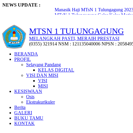
NEWS UPDATE :
Manasik Haji MTsN 1 Tulungagung 2023.
MTsN 1 Tulungagung Gelar Kelas Motivas
Pembukaan Lomba Lukis Digital oleh Kep
Penyerahan 72 Penghargaan Kejuaraan Ti
MTSN 1 TULUNGAGUNG
Penyerahan Puluhan Trofi Kejuaraan Clas
Workshop Penyusunan Media Ajar Berbasis
MELANGKAH PASTI, MERAIH PRESTASI
MTsN 1 Tulungagung Raih Penghargaan M
(0355) 321914 NSM : 121135040006 NPSN : 205849
Pisah Sambut Kepala Madrasah dan KTU
Pemberangkatan Jemaah Haji Pegawai Ma
BERANDA
Upacara Bersama Peringatan Hari Lahir P
PROFIL
Selayang Pandang
KELAS DIGITAL
VISI DAN MISI
VISI
MISI
KESISWAAN
Osis
Ekstrakurikuler
Berita
GALERI
BUKU TAMU
KONTAK